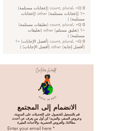
0
{count, plural، =0 {إعجابات مستلمة}
=1 {إعجابات مستلمة} other {إعجابات
مستلمة} }
0
{count, plural، =0 {تعليقات مستلمة}
=1 {تعليق مستلم} other {تعليقات
مستلمة} }
0
{count, plural، =0 {أفضل الإجابات} =1
{أفضل إجابة} other {أفضل الإجابات} }
الانضمام إلى المجتمع
قم بالتسجيل للحصول على التحديثات على المدونة،
وعروض السفر، والمزيد! كن أول من يعرف عن أحدث
مقالاتنا، والعروض الحصرية، والأحداث المثيرة.
Enter your email here